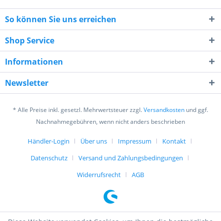
So können Sie uns erreichen
Shop Service
Informationen
10 * 6 = ?
Newsletter
* Alle Preise inkl. gesetzl. Mehrwertsteuer zzgl.
Versandkosten
und ggf.
Nachnahmegebühren, wenn nicht anders beschrieben
Händler-Login
Über uns
Impressum
Kontakt
Ich habe die
Datenschutzerklärung
gelesen,
verstanden und stimme zu. *
Datenschutz
Versand und Zahlungsbedingungen
Mit * gekennzeichnete Felder sind Pflichtfelder.
Widerrufsrecht
AGB
Senden