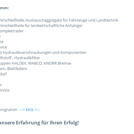
amm:
Verschleißteile, Austauschaggregate für Fahrzeuge und Landtechnik
Verschleißteile für landwirtschaftliche Anhänger
Kompletträder
e
ice
vice
nd Hydraulikverschraubungen und Komponenten
aftstoff-, Hydraulikfilter
uppen HALDEX, WABCO, KNORR Bremse
rn, Blattfedern
darf
e
rvice
sprogramm
---> klick <---
nsere Erfahrung für Ihren Erfolg!