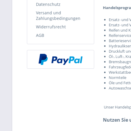
Datenschutz
Handelsprogr
Versand und
Zahlungsbedingungen
Ersatz- und 
Ersatz- und 
Widerrufsrecht
Reifen und 
AGB
Reifenservic
Batterieserv
Hydraulikser
Druckluft u
Öl-, Luft-, Kr
Bremsbaugr
Fahrzeugfede
Werkstattbe
Normteile
Öle und Fett
Autowaschse
Unser Handel
Nutzen Sie u