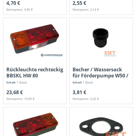
4,70 €
2,55 €
Nettopreis: 3,95 €
Nettopreis: 2,14 €
Rückleuchte rechteckig
Becher / Wassersack
BBSKL HW 80
für Förderpumpe W50 /
ZT
Inhalt
1 Stück
Inhalt
1 Stück
23,68 €
3,81 €
Nettopreis: 19,90 €
Nettopreis: 3,20 €