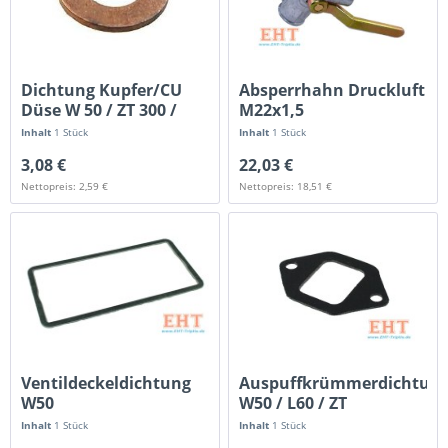
Dichtung Kupfer/CU
Absperrhahn Druckluft
Düse W 50 / ZT 300 /
M22x1,5
323...
Inhalt
1 Stück
Inhalt
1 Stück
3,08 €
22,03 €
Nettopreis: 2,59 €
Nettopreis: 18,51 €
Ventildeckeldichtung
Auspuffkrümmerdichtun
W50
W50 / L60 / ZT
Inhalt
1 Stück
Inhalt
1 Stück