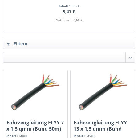
Inhalt
1 Stück
5,47 €
Nettopreis: 4,60 €
Filtern
Fahrzeugleitung FLYY 7
Fahrzeugleitung FLYY
x 1,5 qmm (Bund 50m)
13 x 1,5 qmm (Bund
25m)
Inhalt
1 Stück
Inhalt
1 Stück