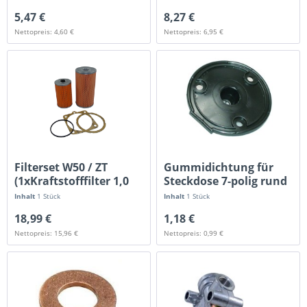
5,47 €
8,27 €
Nettopreis: 4,60 €
Nettopreis: 6,95 €
Filterset W50 / ZT
Gummidichtung für
(1xKraftstofffilter 1,0
Steckdose 7-polig rund
L)...
Inhalt
1 Stück
Inhalt
1 Stück
18,99 €
1,18 €
Nettopreis: 15,96 €
Nettopreis: 0,99 €