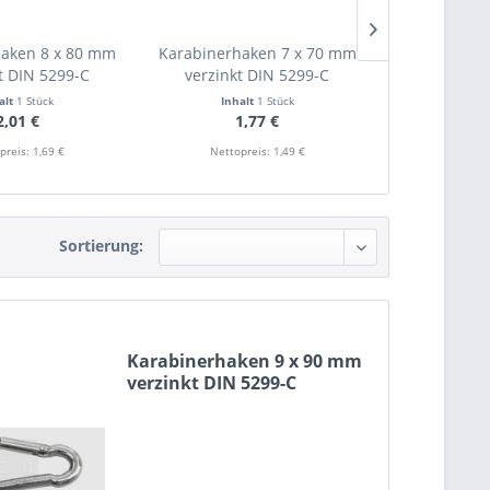
haken 8 x 80 mm
Karabinerhaken 7 x 70 mm
Karabinerha
t DIN 5299-C
verzinkt DIN 5299-C
verzinkt
alt
1 Stück
Inhalt
1 Stück
Inha
2,01 €
1,77 €
1
preis: 1,69 €
Nettopreis: 1,49 €
Nettopr
Sortierung:
Karabinerhaken 9 x 90 mm
verzinkt DIN 5299-C