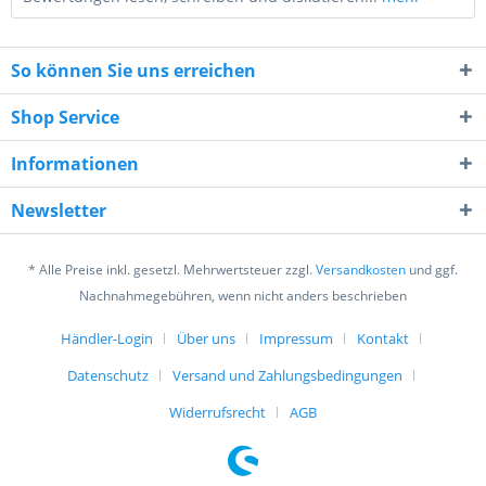
So können Sie uns erreichen
Shop Service
Informationen
8 * 8 = ?
Newsletter
* Alle Preise inkl. gesetzl. Mehrwertsteuer zzgl.
Versandkosten
und ggf.
Nachnahmegebühren, wenn nicht anders beschrieben
Händler-Login
Über uns
Impressum
Kontakt
Ich habe die
Datenschutzerklärung
gelesen,
Datenschutz
Versand und Zahlungsbedingungen
verstanden und stimme zu. *
Mit * gekennzeichnete Felder sind Pflichtfelder.
Widerrufsrecht
AGB
Senden