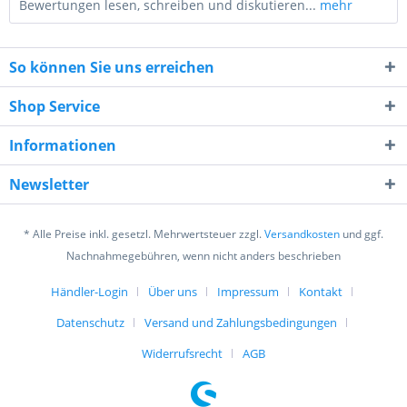
Bewertungen lesen, schreiben und diskutieren...
mehr
So können Sie uns erreichen
Shop Service
Informationen
1 + 3 = ?
Newsletter
* Alle Preise inkl. gesetzl. Mehrwertsteuer zzgl.
Versandkosten
und ggf.
Nachnahmegebühren, wenn nicht anders beschrieben
Händler-Login
Über uns
Impressum
Kontakt
Ich habe die
Datenschutzerklärung
gelesen,
verstanden und stimme zu. *
Datenschutz
Versand und Zahlungsbedingungen
Mit * gekennzeichnete Felder sind Pflichtfelder.
Widerrufsrecht
AGB
Senden