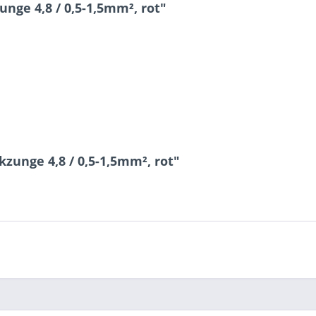
nge 4,8 / 0,5-1,5mm², rot"
5 * 10 = ?
Ich ha
und stim
zunge 4,8 / 0,5-1,5mm², rot"
Mit * gek
Senden