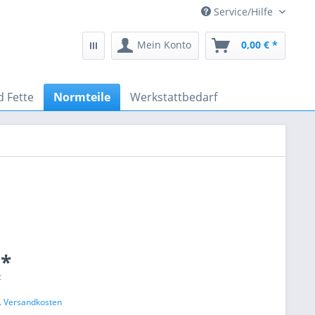
Service/Hilfe
Mein Konto
0,00 € *
d Fette
Normteile
Werkstattbedarf
 *
€
l. Versandkosten