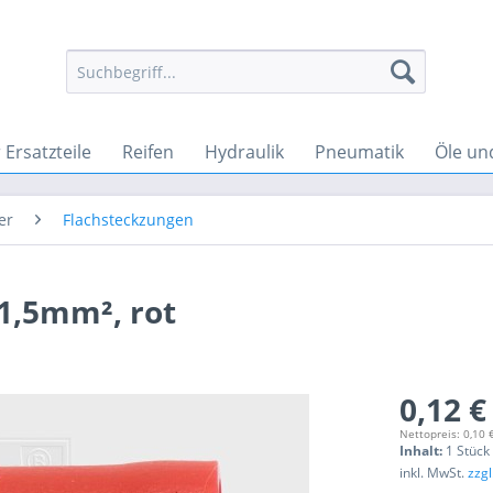
Ersatzteile
Reifen
Hydraulik
Pneumatik
Öle un
er
Flachsteckzungen
-1,5mm², rot
0,12 €
Nettopreis: 0,10 
Inhalt:
1 Stück
inkl. MwSt.
zzg