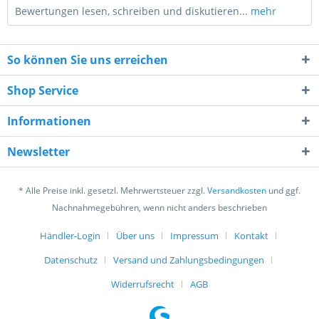
Bewertungen lesen, schreiben und diskutieren...
mehr
So können Sie uns erreichen
Shop Service
Informationen
2 + 5 = ?
Newsletter
* Alle Preise inkl. gesetzl. Mehrwertsteuer zzgl.
Versandkosten
und ggf.
Nachnahmegebühren, wenn nicht anders beschrieben
Händler-Login
Über uns
Impressum
Kontakt
Ich habe die
Datenschutzerklärung
gelesen,
verstanden und stimme zu. *
Datenschutz
Versand und Zahlungsbedingungen
Mit * gekennzeichnete Felder sind Pflichtfelder.
Widerrufsrecht
AGB
Senden