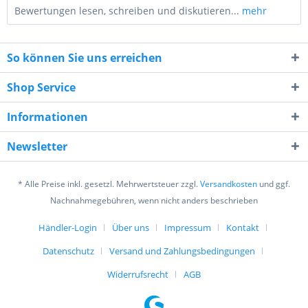
Bewertungen lesen, schreiben und diskutieren...
mehr
So können Sie uns erreichen
Shop Service
Informationen
7 - 3 = ?
Newsletter
* Alle Preise inkl. gesetzl. Mehrwertsteuer zzgl.
Versandkosten
und ggf.
Nachnahmegebühren, wenn nicht anders beschrieben
Händler-Login
Über uns
Impressum
Kontakt
Ich habe die
Datenschutzerklärung
gelesen,
verstanden und stimme zu. *
Datenschutz
Versand und Zahlungsbedingungen
Mit * gekennzeichnete Felder sind Pflichtfelder.
Widerrufsrecht
AGB
Senden