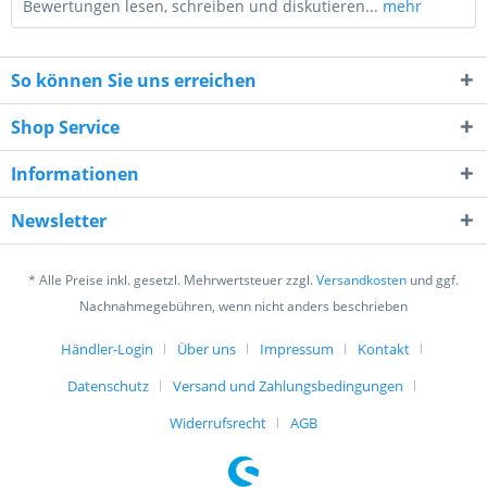
Bewertungen lesen, schreiben und diskutieren...
mehr
So können Sie uns erreichen
Shop Service
Informationen
3 * 5 = ?
Newsletter
* Alle Preise inkl. gesetzl. Mehrwertsteuer zzgl.
Versandkosten
und ggf.
Nachnahmegebühren, wenn nicht anders beschrieben
Händler-Login
Über uns
Impressum
Kontakt
Ich habe die
Datenschutzerklärung
gelesen,
verstanden und stimme zu. *
Datenschutz
Versand und Zahlungsbedingungen
Mit * gekennzeichnete Felder sind Pflichtfelder.
Widerrufsrecht
AGB
Senden