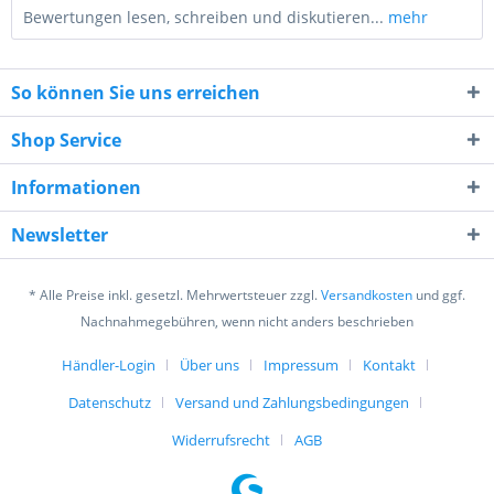
Bewertungen lesen, schreiben und diskutieren...
mehr
So können Sie uns erreichen
Shop Service
Informationen
2 * 1 = ?
Newsletter
* Alle Preise inkl. gesetzl. Mehrwertsteuer zzgl.
Versandkosten
und ggf.
Nachnahmegebühren, wenn nicht anders beschrieben
Händler-Login
Über uns
Impressum
Kontakt
Ich habe die
Datenschutzerklärung
gelesen,
verstanden und stimme zu. *
Datenschutz
Versand und Zahlungsbedingungen
Mit * gekennzeichnete Felder sind Pflichtfelder.
Widerrufsrecht
AGB
Senden