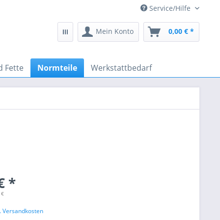
Service/Hilfe
Mein Konto
0,00 € *
d Fette
Normteile
Werkstattbedarf
€ *
 €
l. Versandkosten