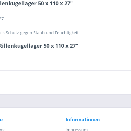
enkugellager 50 x 110 x 27"
3 + 8 = ?
27
als Schutz gegen Staub und Feuchtigkeit
illenkugellager 50 x 110 x 27"
Ich ha
und stim
Mit * gek
Senden
ce
Informationen
ung
Impressum