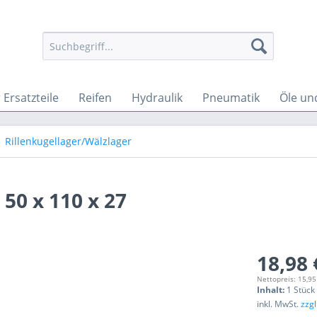
Ersatzteile
Reifen
Hydraulik
Pneumatik
Öle un
Rillenkugellager/Wälzlager
 50 x 110 x 27
18,98 
Nettopreis: 15,95
Inhalt:
1 Stück
inkl. MwSt.
zzg