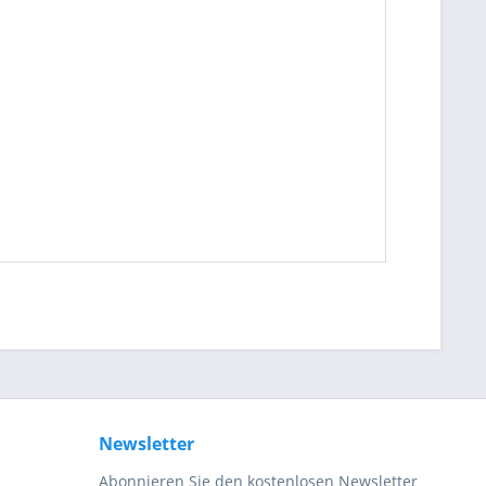
be die
Datenschutzerklärung
gelesen, verstanden
me zu. *
ennzeichnete Felder sind Pflichtfelder.
Newsletter
Abonnieren Sie den kostenlosen Newsletter