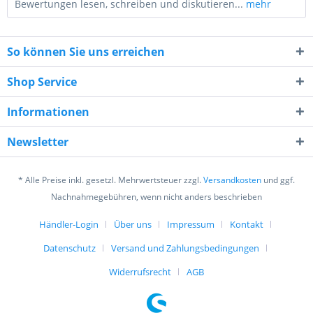
Bewertungen lesen, schreiben und diskutieren...
mehr
So können Sie uns erreichen
Shop Service
Informationen
2 + 5 = ?
Newsletter
* Alle Preise inkl. gesetzl. Mehrwertsteuer zzgl.
Versandkosten
und ggf.
Nachnahmegebühren, wenn nicht anders beschrieben
Händler-Login
Über uns
Impressum
Kontakt
Ich habe die
Datenschutzerklärung
gelesen,
verstanden und stimme zu. *
Datenschutz
Versand und Zahlungsbedingungen
Mit * gekennzeichnete Felder sind Pflichtfelder.
Widerrufsrecht
AGB
Senden