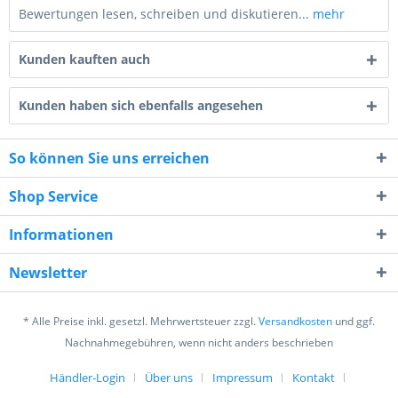
Bewertungen lesen, schreiben und diskutieren...
mehr
Kunden kauften auch
Kunden haben sich ebenfalls angesehen
So können Sie uns erreichen
4 + 5 = ?
Shop Service
Informationen
Newsletter
Ich habe die
Datenschutzerklärung
gelesen,
verstanden und stimme zu. *
* Alle Preise inkl. gesetzl. Mehrwertsteuer zzgl.
Versandkosten
und ggf.
Mit * gekennzeichnete Felder sind Pflichtfelder.
Nachnahmegebühren, wenn nicht anders beschrieben
Senden
Händler-Login
Über uns
Impressum
Kontakt