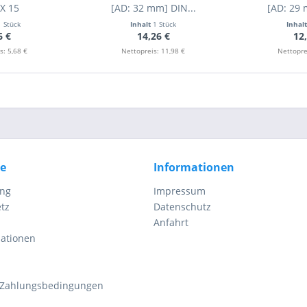
 X 15
[AD: 32 mm] DIN...
[AD: 29 
1 Stück
Inhalt
1 Stück
Inhal
6 €
14,26 €
12
s: 5,68 €
Nettopreis: 11,98 €
Nettopre
ce
Informationen
ung
Impressum
tz
Datenschutz
Anfahrt
mationen
 Zahlungsbedingungen