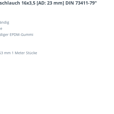
chlauch 16x3,5 [AD: 23 mm] DIN 73411-79"
7 - 7 = ?
tändig
ge
tändiger EPDM-Gummi
Ich ha
 63 mm 1 Meter Stücke
und stim
Mit * gek
Senden