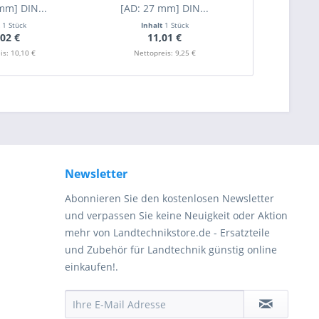
mm] DIN...
[AD: 27 mm] DIN...
t
1 Stück
Inhalt
1 Stück
Inha
,02 €
11,01 €
3
is: 10,10 €
Nettopreis: 9,25 €
Nettop
Newsletter
Abonnieren Sie den kostenlosen Newsletter
und verpassen Sie keine Neuigkeit oder Aktion
mehr von Landtechnikstore.de - Ersatzteile
und Zubehör für Landtechnik günstig online
einkaufen!.