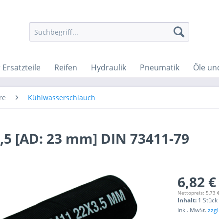
Ersatzteile
Reifen
Hydraulik
Pneumatik
Öle un
re
Kühlwasserschlauch
,5 [AD: 23 mm] DIN 73411-79
6,82 €
Nettopreis: 5,73 
Inhalt:
1 Stück
inkl. MwSt.
zzg