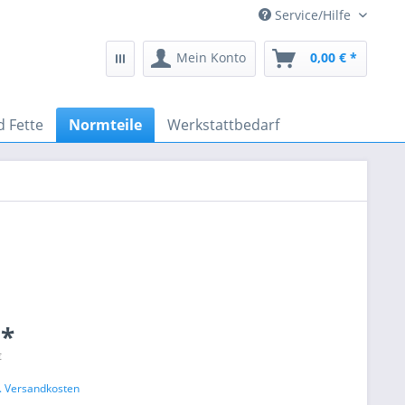
Service/Hilfe
Mein Konto
0,00 € *
d Fette
Normteile
Werkstattbedarf
 *
€
l. Versandkosten