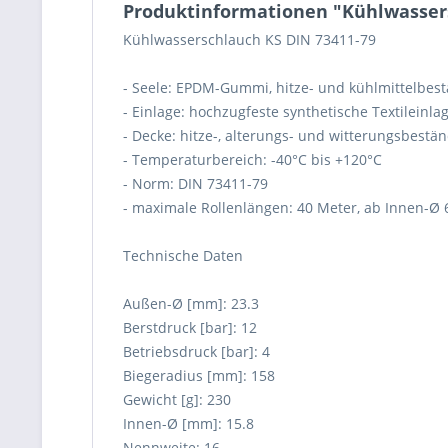
Produktinformationen "Kühlwassers
Kühlwasserschlauch KS DIN 73411-79
- Seele: EPDM-Gummi, hitze- und kühlmittelbes
- Einlage: hochzugfeste synthetische Textileinla
- Decke: hitze-, alterungs- und witterungsbes
- Temperaturbereich: -40°C bis +120°C
- Norm: DIN 73411-79
- maximale Rollenlängen: 40 Meter, ab Innen-Ø
Technische Daten
Außen-Ø [mm]: 23.3
Berstdruck [bar]: 12
Betriebsdruck [bar]: 4
Biegeradius [mm]: 158
Gewicht [g]: 230
Innen-Ø [mm]: 15.8
Nennweite: 16