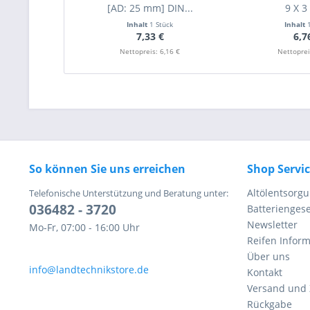
[AD: 25 mm] DIN...
9 X 3
Inhalt
1 Stück
Inhalt
7,33 €
6,7
Nettopreis: 6,16 €
Nettoprei
So können Sie uns erreichen
Shop Servi
Altölentsorg
Telefonische Unterstützung und Beratung unter:
036482 - 3720
Batteriengese
Newsletter
Mo-Fr, 07:00 - 16:00 Uhr
Reifen Infor
Über uns
info@landtechnikstore.de
Kontakt
Versand und
Rückgabe