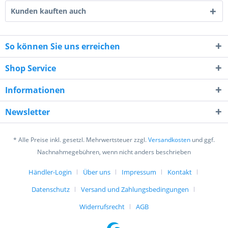
Kunden kauften auch
So können Sie uns erreichen
Shop Service
10 - 3 = ?
Informationen
Newsletter
* Alle Preise inkl. gesetzl. Mehrwertsteuer zzgl.
Versandkosten
und ggf.
Ich habe die
Datenschutzerklärung
gelesen,
Nachnahmegebühren, wenn nicht anders beschrieben
verstanden und stimme zu. *
Mit * gekennzeichnete Felder sind Pflichtfelder.
Händler-Login
Über uns
Impressum
Kontakt
Datenschutz
Versand und Zahlungsbedingungen
Senden
Widerrufsrecht
AGB