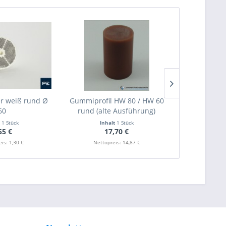
er weiß rund Ø
Gummiprofil HW 80 / HW 60
Seitenstrah
60
rund (alte Ausführung)
t
1 Stück
Inhalt
1 Stück
Inha
55 €
17,70 €
2
is: 1,30 €
Nettopreis: 14,87 €
Nettop