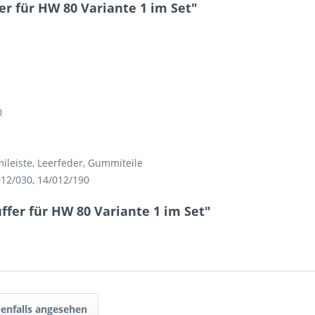
 für HW 80 Variante 1 im Set"
9 - 4 = ?
0
Ich ha
und stim
leiste, Leerfeder, Gummiteile
Mit * gek
12/030, 14/012/190
Senden
fer für HW 80 Variante 1 im Set"
enfalls angesehen