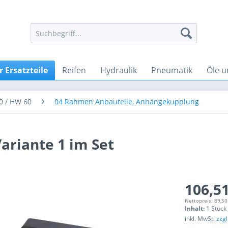
 Ersatzteile
Reifen
Hydraulik
Pneumatik
Öle u
0 / HW 60
04 Rahmen Anbauteile, Anhängekupplung
ariante 1 im Set
106,51
Nettopreis: 89,50
Inhalt:
1 Stück
inkl. MwSt.
zzg