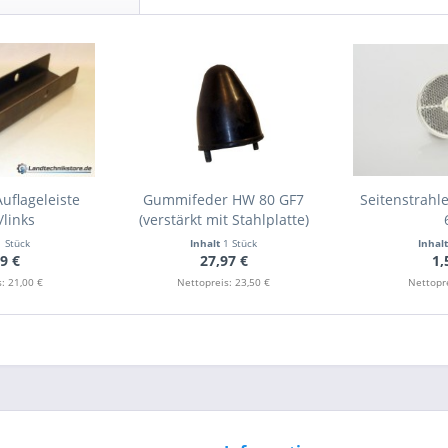
uflageleiste
Gummifeder HW 80 GF7
Seitenstrahl
/links
(verstärkt mit Stahlplatte)
1 Stück
Inhalt
1 Stück
Inhal
9 €
27,97 €
1,
: 21,00 €
Nettopreis: 23,50 €
Nettopre