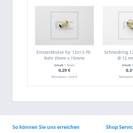
Einsteckhülse für 12x1,5 PE-
Schneidring 12
Rohr (9mm x 15mm)
Ø 12 m
Inhalt
1 Stück
Inhalt
0,29 €
0,3
Nettopreis: 0,24 €
Nettoprei
So können Sie uns erreichen
Shop Servi