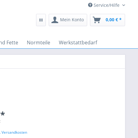
Service/Hilfe
Mein Konto
0,00 € *
nd Fette
Normteile
Werkstattbedarf
 *
€
l. Versandkosten