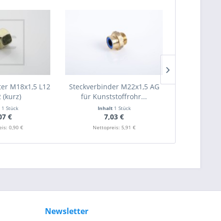
er M18x1,5 L12
Steckverbinder M22x1,5 AG
Druckring +
 (kurz)
für Kunststoffrohr...
[L10] (1
t
1 Stück
Inhalt
1 Stück
Inha
07 €
7,03 €
0
is: 0,90 €
Nettopreis: 5,91 €
Nettop
Newsletter