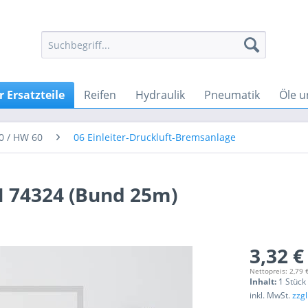
 Ersatzteile
Reifen
Hydraulik
Pneumatik
Öle u
0 / HW 60
06 Einleiter-Druckluft-Bremsanlage
N 74324 (Bund 25m)
3,32 €
Nettopreis: 2,79 
Inhalt:
1 Stück
inkl. MwSt.
zzg