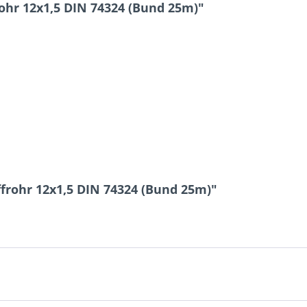
ohr 12x1,5 DIN 74324 (Bund 25m)"
1 * 2 = ?
Ich ha
und stim
Mit * gek
frohr 12x1,5 DIN 74324 (Bund 25m)"
Senden