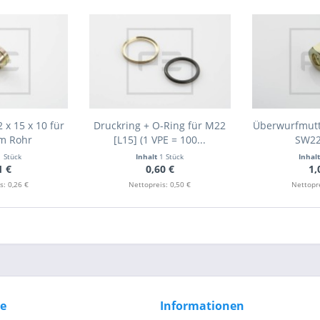
 x 15 x 10 für
Druckring + O-Ring für M22
Überwurfmutt
m Rohr
[L15] (1 VPE = 100...
SW22
1 Stück
Inhalt
1 Stück
Inhal
1 €
0,60 €
1,
s: 0,26 €
Nettopreis: 0,50 €
Nettopre
ce
Informationen