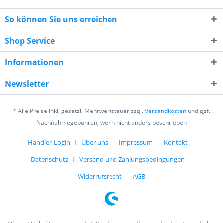
So können Sie uns erreichen
Shop Service
Informationen
6 * 1 = ?
Newsletter
* Alle Preise inkl. gesetzl. Mehrwertsteuer zzgl.
Versandkosten
und ggf.
Nachnahmegebühren, wenn nicht anders beschrieben
Händler-Login
Über uns
Impressum
Kontakt
Ich habe die
Datenschutzerklärung
gelesen,
verstanden und stimme zu. *
Datenschutz
Versand und Zahlungsbedingungen
Mit * gekennzeichnete Felder sind Pflichtfelder.
Widerrufsrecht
AGB
Senden