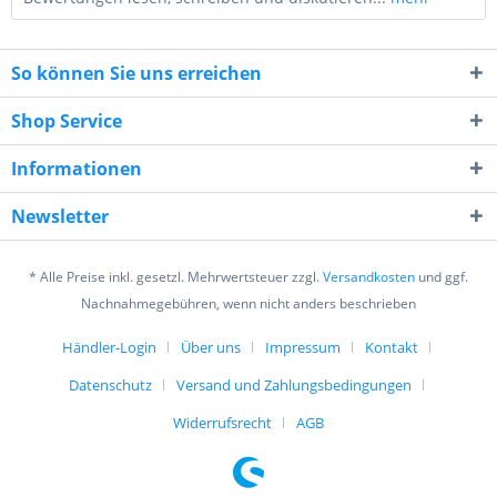
So können Sie uns erreichen
Shop Service
Informationen
4 + 2 = ?
Newsletter
* Alle Preise inkl. gesetzl. Mehrwertsteuer zzgl.
Versandkosten
und ggf.
Nachnahmegebühren, wenn nicht anders beschrieben
Händler-Login
Über uns
Impressum
Kontakt
Ich habe die
Datenschutzerklärung
gelesen,
verstanden und stimme zu. *
Datenschutz
Versand und Zahlungsbedingungen
Mit * gekennzeichnete Felder sind Pflichtfelder.
Widerrufsrecht
AGB
Senden