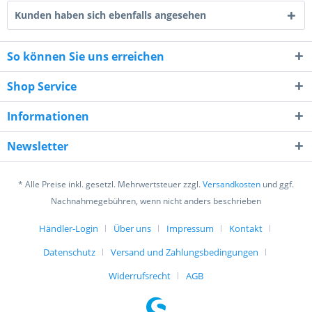
Kunden haben sich ebenfalls angesehen
So können Sie uns erreichen
Shop Service
3 * 6 = ?
Informationen
Newsletter
* Alle Preise inkl. gesetzl. Mehrwertsteuer zzgl.
Versandkosten
und ggf.
Ich habe die
Datenschutzerklärung
gelesen,
Nachnahmegebühren, wenn nicht anders beschrieben
verstanden und stimme zu. *
Händler-Login
Über uns
Impressum
Kontakt
Mit * gekennzeichnete Felder sind Pflichtfelder.
Datenschutz
Versand und Zahlungsbedingungen
Senden
Widerrufsrecht
AGB