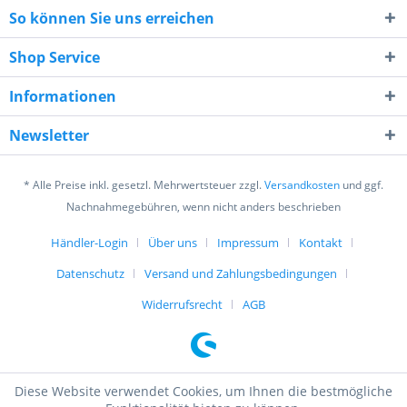
So können Sie uns erreichen
Shop Service
Informationen
8 - 1 = ?
Newsletter
* Alle Preise inkl. gesetzl. Mehrwertsteuer zzgl.
Versandkosten
und ggf.
Nachnahmegebühren, wenn nicht anders beschrieben
Händler-Login
Über uns
Impressum
Kontakt
Ich habe die
Datenschutzerklärung
gelesen,
Datenschutz
Versand und Zahlungsbedingungen
verstanden und stimme zu. *
Mit * gekennzeichnete Felder sind Pflichtfelder.
Widerrufsrecht
AGB
Senden
Diese Website verwendet Cookies, um Ihnen die bestmögliche