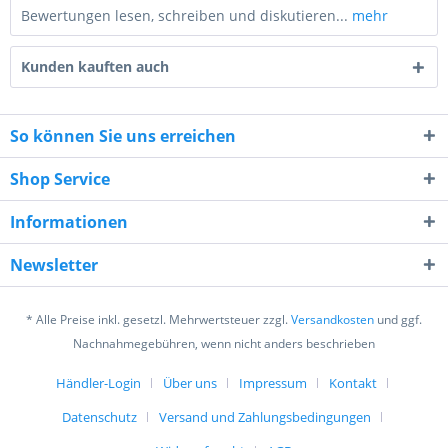
Bewertungen lesen, schreiben und diskutieren...
mehr
Kunden kauften auch
So können Sie uns erreichen
Shop Service
4 + 4 = ?
Informationen
Newsletter
* Alle Preise inkl. gesetzl. Mehrwertsteuer zzgl.
Versandkosten
und ggf.
Ich habe die
Datenschutzerklärung
gelesen,
Nachnahmegebühren, wenn nicht anders beschrieben
verstanden und stimme zu. *
Mit * gekennzeichnete Felder sind Pflichtfelder.
Händler-Login
Über uns
Impressum
Kontakt
Datenschutz
Versand und Zahlungsbedingungen
Senden