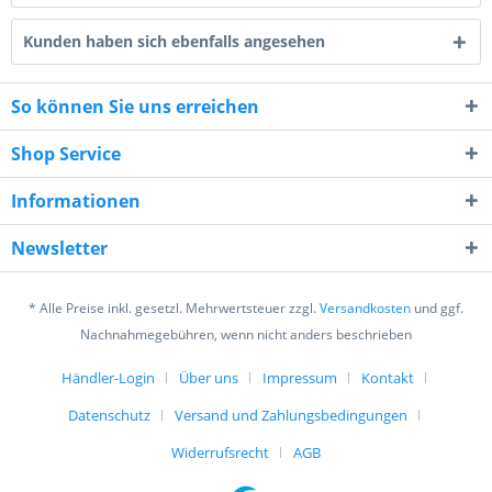
Kunden haben sich ebenfalls angesehen
So können Sie uns erreichen
Shop Service
5 * 10 = ?
Informationen
Newsletter
* Alle Preise inkl. gesetzl. Mehrwertsteuer zzgl.
Versandkosten
und ggf.
Nachnahmegebühren, wenn nicht anders beschrieben
Ich habe die
Datenschutzerklärung
gelesen,
Händler-Login
Über uns
Impressum
Kontakt
verstanden und stimme zu. *
Mit * gekennzeichnete Felder sind Pflichtfelder.
Datenschutz
Versand und Zahlungsbedingungen
Senden
Widerrufsrecht
AGB