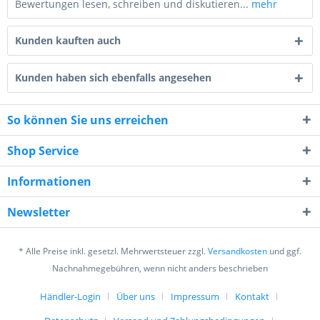
Bewertungen lesen, schreiben und diskutieren...
mehr
Kunden kauften auch
Kunden haben sich ebenfalls angesehen
So können Sie uns erreichen
1 * 9 = ?
Shop Service
Informationen
Newsletter
Ich habe die
Datenschutzerklärung
gelesen,
verstanden und stimme zu. *
* Alle Preise inkl. gesetzl. Mehrwertsteuer zzgl.
Versandkosten
und ggf.
Mit * gekennzeichnete Felder sind Pflichtfelder.
Nachnahmegebühren, wenn nicht anders beschrieben
Senden
Händler-Login
Über uns
Impressum
Kontakt