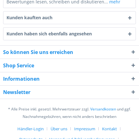
Bewertungen lesen, schreiben und diskutieren...
mehr
Kunden kauften auch
Kunden haben sich ebenfalls angesehen
So können Sie uns erreichen
8 + 7 = ?
Shop Service
Informationen
Newsletter
Ich habe die
Datenschutzerklärung
gelesen,
verstanden und stimme zu. *
* Alle Preise inkl. gesetzl. Mehrwertsteuer zzgl.
Versandkosten
und ggf.
Mit * gekennzeichnete Felder sind Pflichtfelder.
Nachnahmegebühren, wenn nicht anders beschrieben
Senden
Händler-Login
Über uns
Impressum
Kontakt