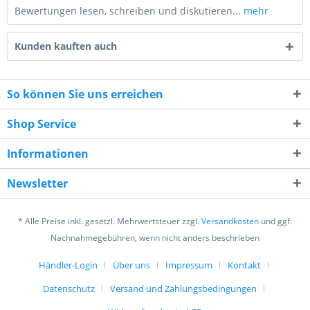
Bewertungen lesen, schreiben und diskutieren...
mehr
Kunden kauften auch
So können Sie uns erreichen
Shop Service
7 - 2 = ?
Informationen
Newsletter
* Alle Preise inkl. gesetzl. Mehrwertsteuer zzgl.
Versandkosten
und ggf.
Ich habe die
Datenschutzerklärung
gelesen,
Nachnahmegebühren, wenn nicht anders beschrieben
verstanden und stimme zu. *
Mit * gekennzeichnete Felder sind Pflichtfelder.
Händler-Login
Über uns
Impressum
Kontakt
Datenschutz
Versand und Zahlungsbedingungen
Senden