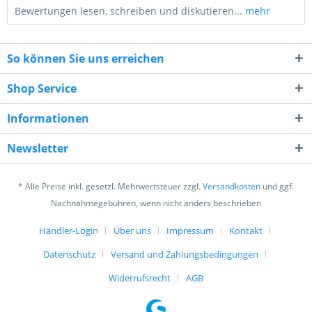
Bewertungen lesen, schreiben und diskutieren...
mehr
So können Sie uns erreichen
Shop Service
Informationen
2 * 7 = ?
Newsletter
* Alle Preise inkl. gesetzl. Mehrwertsteuer zzgl.
Versandkosten
und ggf.
Nachnahmegebühren, wenn nicht anders beschrieben
Händler-Login
Über uns
Impressum
Kontakt
Ich habe die
Datenschutzerklärung
gelesen,
verstanden und stimme zu. *
Datenschutz
Versand und Zahlungsbedingungen
Mit * gekennzeichnete Felder sind Pflichtfelder.
Widerrufsrecht
AGB
Senden