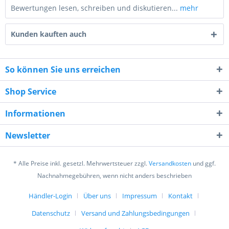
Bewertungen lesen, schreiben und diskutieren...
mehr
Kunden kauften auch
So können Sie uns erreichen
Shop Service
7 + 9 = ?
Informationen
Newsletter
* Alle Preise inkl. gesetzl. Mehrwertsteuer zzgl.
Versandkosten
und ggf.
Ich habe die
Datenschutzerklärung
gelesen,
Nachnahmegebühren, wenn nicht anders beschrieben
verstanden und stimme zu. *
Mit * gekennzeichnete Felder sind Pflichtfelder.
Händler-Login
Über uns
Impressum
Kontakt
Datenschutz
Versand und Zahlungsbedingungen
Senden