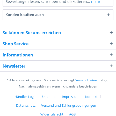
Bewertungen lesen, schreiben und diskutieren...
mehr
Kunden kauften auch
So können Sie uns erreichen
Shop Service
8 * 2 = ?
Informationen
Newsletter
* Alle Preise inkl. gesetzl. Mehrwertsteuer zzgl.
Versandkosten
und ggf.
Ich habe die
Datenschutzerklärung
gelesen,
Nachnahmegebühren, wenn nicht anders beschrieben
verstanden und stimme zu. *
Mit * gekennzeichnete Felder sind Pflichtfelder.
Händler-Login
Über uns
Impressum
Kontakt
Datenschutz
Versand und Zahlungsbedingungen
Senden
Widerrufsrecht
AGB