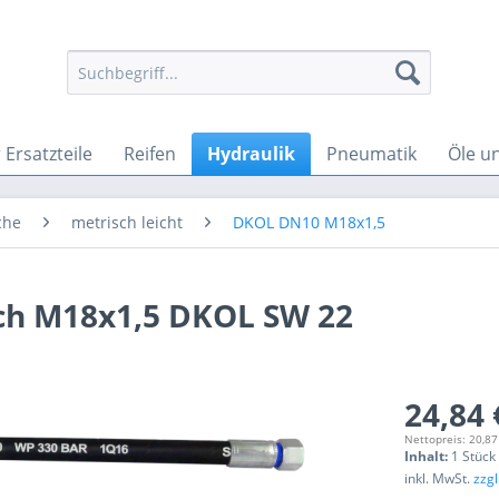
Ersatzteile
Reifen
Hydraulik
Pneumatik
Öle u
che
metrisch leicht
DKOL DN10 M18x1,5
ch M18x1,5 DKOL SW 22
24,84 
Nettopreis: 20,87
Inhalt:
1 Stück
inkl. MwSt.
zzg