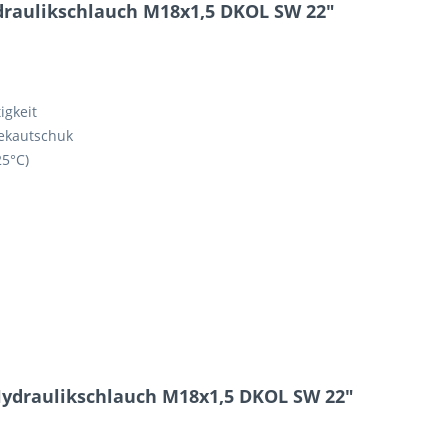
draulikschlauch M18x1,5 DKOL SW 22"
5 - 4 = ?
igkeit
sekautschuk
25°C)
Ich ha
und stim
Mit * gek
Senden
Hydraulikschlauch M18x1,5 DKOL SW 22"