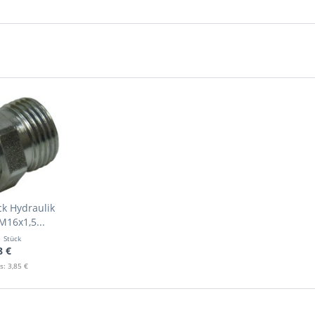
k Hydraulik
M16x1,5...
1 Stück
8 €
s: 3,85 €