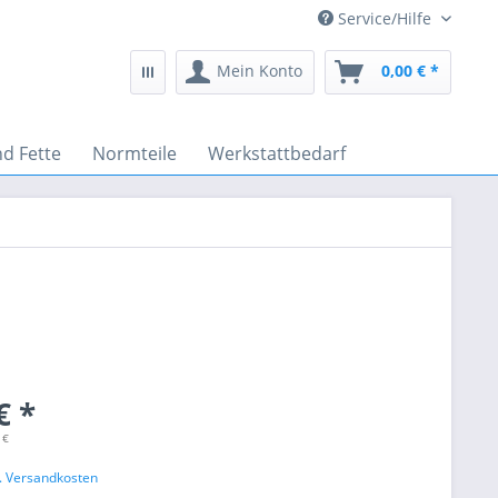
Service/Hilfe
Mein Konto
0,00 € *
nd Fette
Normteile
Werkstattbedarf
€ *
 €
l. Versandkosten