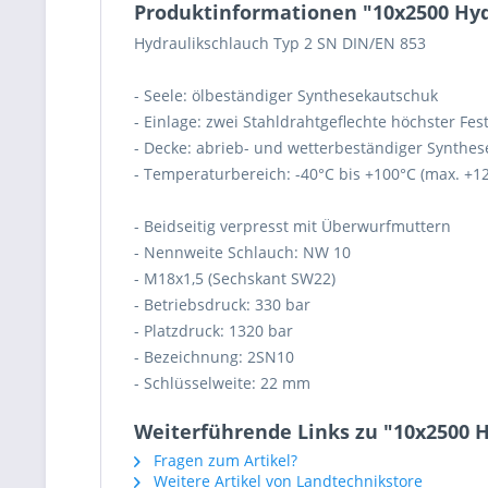
Produktinformationen "10x2500 Hy
Hydraulikschlauch Typ 2 SN DIN/EN 853
- Seele: ölbeständiger Synthesekautschuk
- Einlage: zwei Stahldrahtgeflechte höchster Fest
- Decke: abrieb- und wetterbeständiger Synthe
- Temperaturbereich: -40°C bis +100°C (max. +1
- Beidseitig verpresst mit Überwurfmuttern
- Nennweite Schlauch: NW 10
- M18x1,5 (Sechskant SW22)
- Betriebsdruck: 330 bar
- Platzdruck: 1320 bar
- Bezeichnung: 2SN10
- Schlüsselweite: 22 mm
Weiterführende Links zu "10x2500 
Fragen zum Artikel?
Weitere Artikel von Landtechnikstore