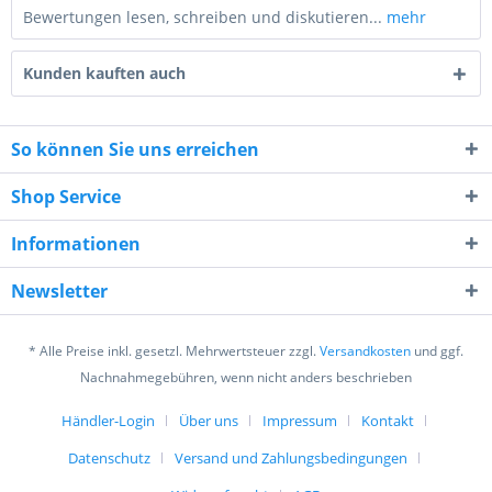
Bewertungen lesen, schreiben und diskutieren...
mehr
Kunden kauften auch
So können Sie uns erreichen
Shop Service
10 - 5 = ?
Informationen
Newsletter
* Alle Preise inkl. gesetzl. Mehrwertsteuer zzgl.
Versandkosten
und ggf.
Ich habe die
Datenschutzerklärung
gelesen,
Nachnahmegebühren, wenn nicht anders beschrieben
verstanden und stimme zu. *
Mit * gekennzeichnete Felder sind Pflichtfelder.
Händler-Login
Über uns
Impressum
Kontakt
Datenschutz
Versand und Zahlungsbedingungen
Senden