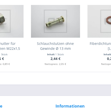
utter für
Schlauchstutzen ohne
Fiberdichtun
tzen M22x1,5
Gewinde Ø 13 mm
[
1 Stück
Inhalt
1 Stück
Inhal
6 €
2,44 €
0,
s: 0,89 €
Nettopreis: 2,05 €
Nettopre
ce
Informationen