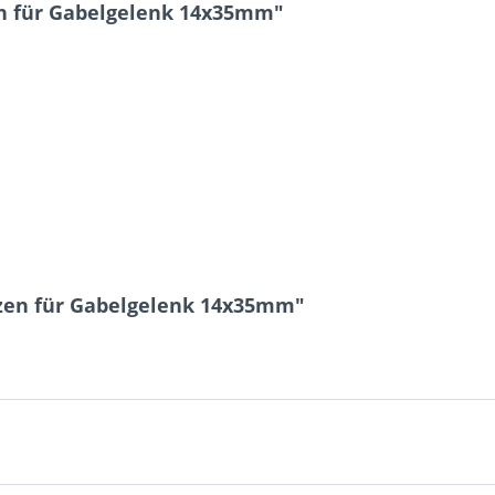
en für Gabelgelenk 14x35mm"
1 * 7 = ?
Ich ha
und stim
Mit * gek
lzen für Gabelgelenk 14x35mm"
Senden