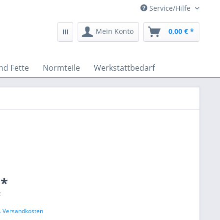
Service/Hilfe
Mein Konto
0,00 € *
nd Fette
Normteile
Werkstattbedarf
 *
€
l. Versandkosten