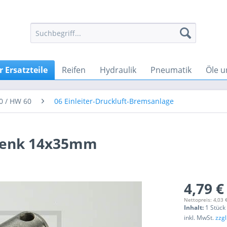
 Ersatzteile
Reifen
Hydraulik
Pneumatik
Öle u
0 / HW 60
06 Einleiter-Druckluft-Bremsanlage
elenk 14x35mm
4,79 €
Nettopreis: 4,03 
Inhalt:
1 Stück
inkl. MwSt.
zzg