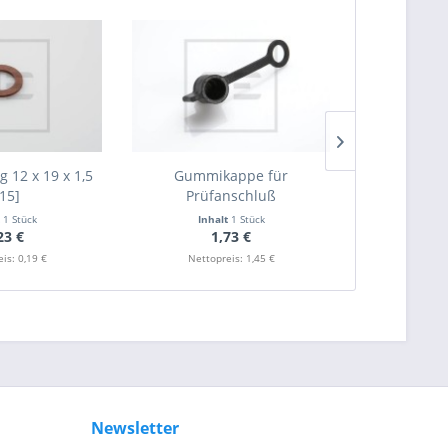
g 12 x 19 x 1,5
Gummikappe für
Prüfansc
L15]
Prüfanschluß
M16
t
1 Stück
Inhalt
1 Stück
Inha
23 €
1,73 €
9
is: 0,19 €
Nettopreis: 1,45 €
Nettop
Newsletter