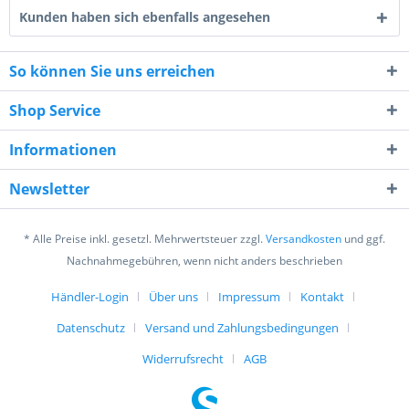
Kunden haben sich ebenfalls angesehen
So können Sie uns erreichen
Shop Service
4 * 7 = ?
Informationen
Newsletter
* Alle Preise inkl. gesetzl. Mehrwertsteuer zzgl.
Versandkosten
und ggf.
Ich habe die
Datenschutzerklärung
gelesen,
Nachnahmegebühren, wenn nicht anders beschrieben
verstanden und stimme zu. *
Händler-Login
Über uns
Impressum
Kontakt
Mit * gekennzeichnete Felder sind Pflichtfelder.
Datenschutz
Versand und Zahlungsbedingungen
Senden
Widerrufsrecht
AGB