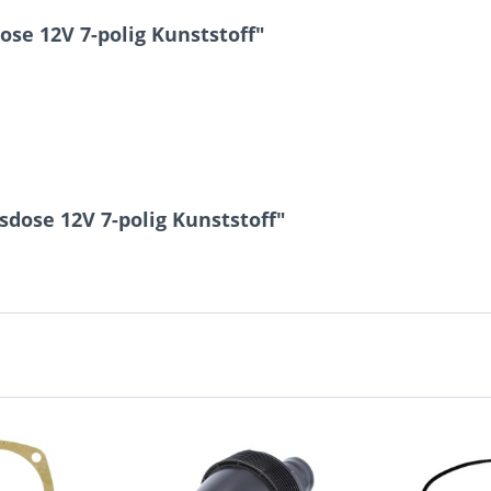
se 12V 7-polig Kunststoff"
7 + 2 = ?
Ich ha
dose 12V 7-polig Kunststoff"
und stim
Mit * gek
Senden