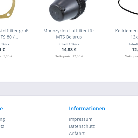
tofffilter groß
Monozyklon Luftfilter für
Keilriemen
S 80 /...
MTS Belarus
13x
1 Stück
Inhalt
1 Stück
Inhal
4 €
14,88 €
12
s: 3,90 €
Nettopreis: 12,50 €
Nettopre
ce
Informationen
ung
Impressum
tz
Datenschutz
Anfahrt