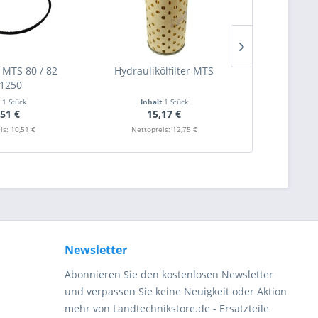
 MTS 80 / 82
Hydraulikölfilter MTS
Kraftstofffi
1250
t
1 Stück
Inhalt
1 Stück
Inha
,51 €
15,17 €
9
is: 10,51 €
Nettopreis: 12,75 €
Nettop
Newsletter
Abonnieren Sie den kostenlosen Newsletter
und verpassen Sie keine Neuigkeit oder Aktion
mehr von Landtechnikstore.de - Ersatzteile