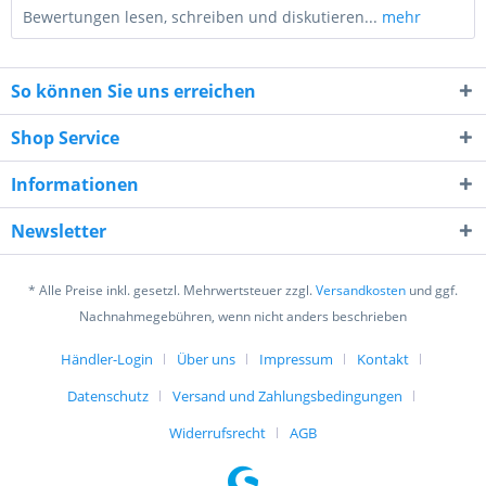
Bewertungen lesen, schreiben und diskutieren...
mehr
So können Sie uns erreichen
Shop Service
Informationen
8 * 1 = ?
Newsletter
* Alle Preise inkl. gesetzl. Mehrwertsteuer zzgl.
Versandkosten
und ggf.
Nachnahmegebühren, wenn nicht anders beschrieben
Händler-Login
Über uns
Impressum
Kontakt
Ich habe die
Datenschutzerklärung
gelesen,
verstanden und stimme zu. *
Datenschutz
Versand und Zahlungsbedingungen
Mit * gekennzeichnete Felder sind Pflichtfelder.
Widerrufsrecht
AGB
Senden