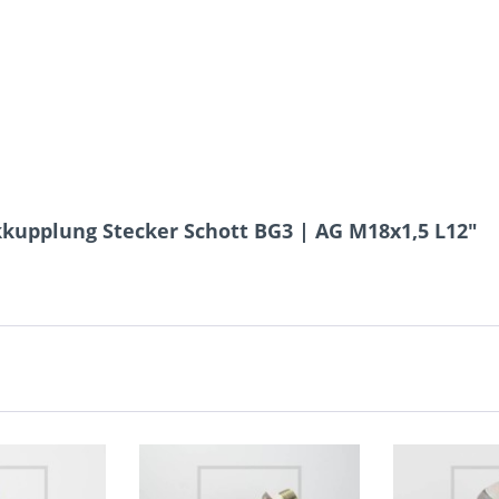
5 - 2 = ?
Ich ha
und stim
Mit * gek
kupplung Stecker Schott BG3 | AG M18x1,5 L12"
Senden