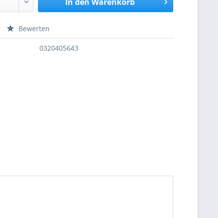
In den
Warenkorb
Bewerten
nfragen
0320405643