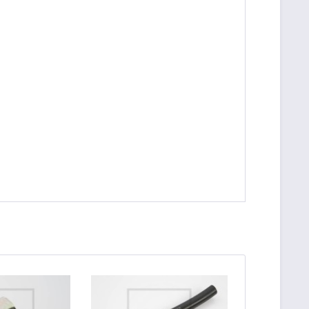
be die
Datenschutzerklärung
gelesen, verstanden
me zu. *
ennzeichnete Felder sind Pflichtfelder.