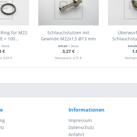
-Ring für M22
Schlauchstutzen mit
Überwurf
E = 100...
Gewinde M22x1,5 Ø13 mm
Schlauchstu
1 Stück
Inhalt
1 Stück
Inhal
0 €
3,27 €
1,
s: 0,50 €
Nettopreis: 2,75 €
Nettopre
ce
Informationen
ung
Impressum
tz
Datenschutz
Anfahrt