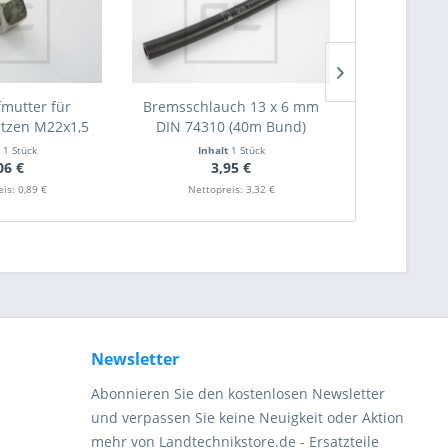
mutter für
Bremsschlauch 13 x 6 mm
10x1500 Hyd
tzen M22x1,5
DIN 74310 (40m Bund)
M18x1,5
t
1 Stück
Inhalt
1 Stück
Inha
06 €
3,95 €
1
is: 0,89 €
Nettopreis: 3,32 €
Nettopr
Newsletter
Abonnieren Sie den kostenlosen Newsletter
und verpassen Sie keine Neuigkeit oder Aktion
mehr von Landtechnikstore.de - Ersatzteile