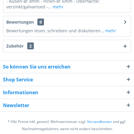
- Außen-Ø: 8mm - Innen-Ø: 6mm - Oberfläche:
verzinkt/galvanised -...
mehr
Bewertungen
0
Bewertungen lesen, schreiben und diskutieren...
mehr
Zubehör
2
So können Sie uns erreichen
Shop Service
9 - 6 = ?
Informationen
Newsletter
* Alle Preise inkl. gesetzl. Mehrwertsteuer zzgl.
Versandkosten
und ggf.
Ich habe die
Datenschutzerklärung
gelesen,
Nachnahmegebühren, wenn nicht anders beschrieben
verstanden und stimme zu. *