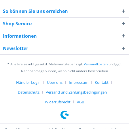
So können Sie uns erreichen
Shop Service
Informationen
10 + 7 = ?
Newsletter
* Alle Preise inkl. gesetzl. Mehrwertsteuer zzgl.
Versandkosten
und ggf.
Nachnahmegebühren, wenn nicht anders beschrieben
Händler-Login
Über uns
Impressum
Kontakt
Ich habe die
Datenschutzerklärung
gelesen,
verstanden und stimme zu. *
Datenschutz
Versand und Zahlungsbedingungen
Mit * gekennzeichnete Felder sind Pflichtfelder.
Widerrufsrecht
AGB
Senden