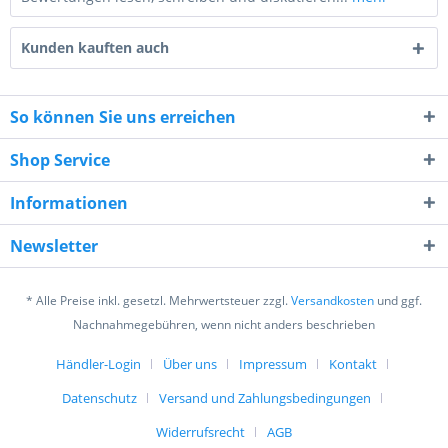
Kunden kauften auch
So können Sie uns erreichen
Shop Service
9 + 6 = ?
Informationen
Newsletter
* Alle Preise inkl. gesetzl. Mehrwertsteuer zzgl.
Versandkosten
und ggf.
Nachnahmegebühren, wenn nicht anders beschrieben
Ich habe die
Datenschutzerklärung
gelesen,
verstanden und stimme zu. *
Händler-Login
Über uns
Impressum
Kontakt
Mit * gekennzeichnete Felder sind Pflichtfelder.
Datenschutz
Versand und Zahlungsbedingungen
Senden
Widerrufsrecht
AGB