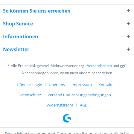
So können Sie uns erreichen
Shop Service
Informationen
4 * 8 = ?
Newsletter
* Alle Preise inkl. gesetzl. Mehrwertsteuer zzgl.
Versandkosten
und ggf.
Nachnahmegebühren, wenn nicht anders beschrieben
Händler-Login
Über uns
Impressum
Kontakt
Ich habe die
Datenschutzerklärung
gelesen,
verstanden und stimme zu. *
Datenschutz
Versand und Zahlungsbedingungen
Mit * gekennzeichnete Felder sind Pflichtfelder.
Widerrufsrecht
AGB
Senden
Diese Website verwendet Cookies, um Ihnen die bestmögliche