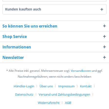
Kunden kauften auch
So können Sie uns erreichen
Shop Service
8 + 6 = ?
Informationen
Newsletter
* Alle Preise inkl. gesetzl. Mehrwertsteuer zzgl.
Versandkosten
und ggf.
Nachnahmegebühren, wenn nicht anders beschrieben
Ich habe die
Datenschutzerklärung
gelesen,
verstanden und stimme zu. *
Händler-Login
Über uns
Impressum
Kontakt
Mit * gekennzeichnete Felder sind Pflichtfelder.
Datenschutz
Versand und Zahlungsbedingungen
Senden
Widerrufsrecht
AGB