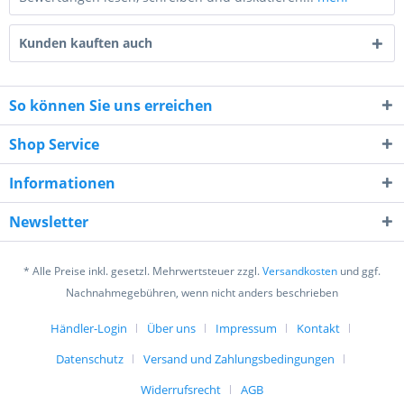
Kunden kauften auch
So können Sie uns erreichen
Shop Service
3 * 1 = ?
Informationen
Newsletter
* Alle Preise inkl. gesetzl. Mehrwertsteuer zzgl.
Versandkosten
und ggf.
Nachnahmegebühren, wenn nicht anders beschrieben
Ich habe die
Datenschutzerklärung
gelesen,
verstanden und stimme zu. *
Händler-Login
Über uns
Impressum
Kontakt
Mit * gekennzeichnete Felder sind Pflichtfelder.
Datenschutz
Versand und Zahlungsbedingungen
Senden
Widerrufsrecht
AGB