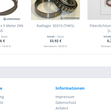
 x 5 Meter DIN
Radlager 30310 (THK5)
Fiberdichtun
55
[
1 Stück
Inhalt
1 Stück
Inhal
6 €
33,92 €
0,
: 14,50 €
Nettopreis: 28,50 €
Nettopre
ce
Informationen
ung
Impressum
tz
Datenschutz
Anfahrt