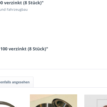
0 verzinkt (8 Stück)"
 und Fahrzeugbau
5 * 1 = ?
Ich ha
100 verzinkt (8 Stück)"
und stim
Mit * gek
Senden
enfalls angesehen