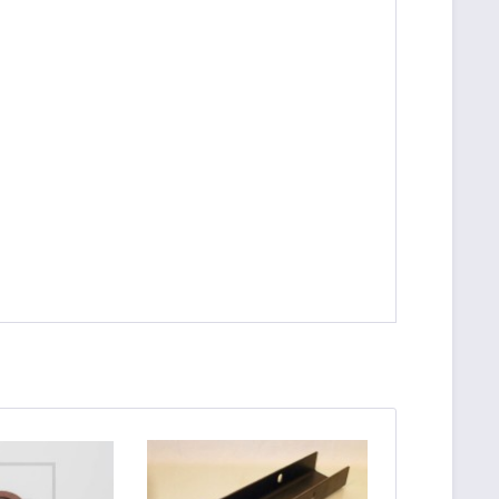
be die
Datenschutzerklärung
gelesen, verstanden
me zu. *
ennzeichnete Felder sind Pflichtfelder.