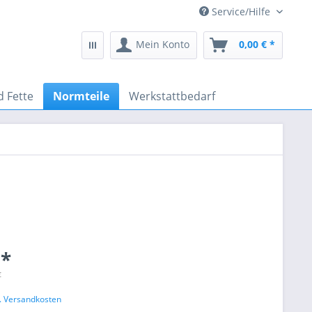
Service/Hilfe
Mein Konto
0,00 € *
d Fette
Normteile
Werkstattbedarf
 *
€
l. Versandkosten