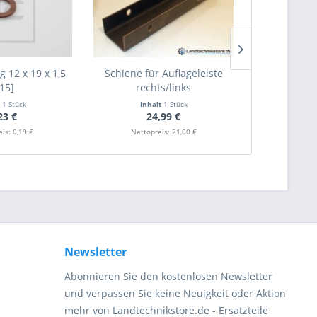
g 12 x 19 x 1,5
Schiene für Auflageleiste
Nilos-Doppel
L15]
rechts/links
t
1 Stück
Inhalt
1 Stück
Inha
23 €
24,99 €
2
is: 0,19 €
Nettopreis: 21,00 €
Nettopr
Newsletter
Abonnieren Sie den kostenlosen Newsletter
und verpassen Sie keine Neuigkeit oder Aktion
mehr von Landtechnikstore.de - Ersatzteile