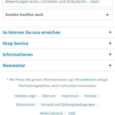
Bewertungen lesen, schreiben und diskutieren...
mehr
Kunden kauften auch
So können Sie uns erreichen
Shop Service
4 * 1 = ?
Informationen
Newsletter
* Alle Preise inkl. gesetzl. Mehrwertsteuer zzgl.
Versandkosten
und ggf.
Ich habe die
Datenschutzerklärung
gelesen,
Nachnahmegebühren, wenn nicht anders beschrieben
verstanden und stimme zu. *
Mit * gekennzeichnete Felder sind Pflichtfelder.
Händler-Login
Über uns
Impressum
Kontakt
Datenschutz
Versand und Zahlungsbedingungen
Senden
Widerrufsrecht
AGB