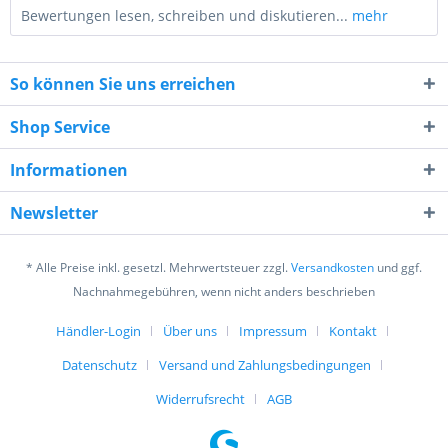
Bewertungen lesen, schreiben und diskutieren...
mehr
So können Sie uns erreichen
Shop Service
Informationen
2 + 5 = ?
Newsletter
* Alle Preise inkl. gesetzl. Mehrwertsteuer zzgl.
Versandkosten
und ggf.
Nachnahmegebühren, wenn nicht anders beschrieben
Händler-Login
Über uns
Impressum
Kontakt
Ich habe die
Datenschutzerklärung
gelesen,
verstanden und stimme zu. *
Datenschutz
Versand und Zahlungsbedingungen
Mit * gekennzeichnete Felder sind Pflichtfelder.
Widerrufsrecht
AGB
Senden