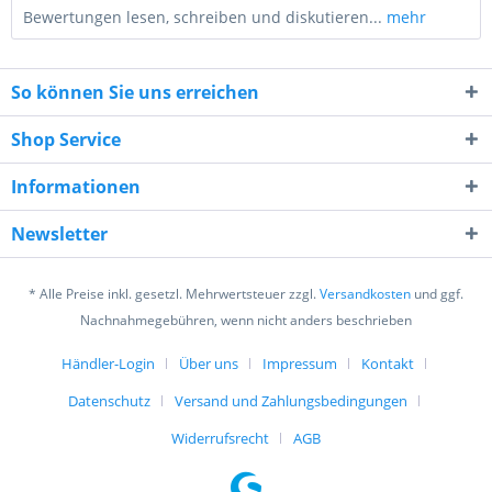
Bewertungen lesen, schreiben und diskutieren...
mehr
So können Sie uns erreichen
Shop Service
Informationen
10 * 9 = ?
Newsletter
* Alle Preise inkl. gesetzl. Mehrwertsteuer zzgl.
Versandkosten
und ggf.
Nachnahmegebühren, wenn nicht anders beschrieben
Händler-Login
Über uns
Impressum
Kontakt
Ich habe die
Datenschutzerklärung
gelesen,
verstanden und stimme zu. *
Datenschutz
Versand und Zahlungsbedingungen
Mit * gekennzeichnete Felder sind Pflichtfelder.
Widerrufsrecht
AGB
Senden