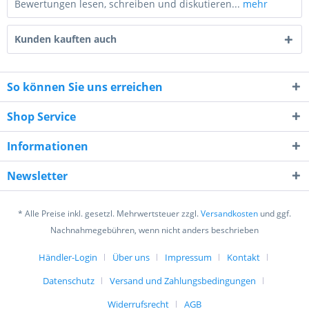
Bewertungen lesen, schreiben und diskutieren...
mehr
Kunden kauften auch
So können Sie uns erreichen
Shop Service
6 - 2 = ?
Informationen
Newsletter
* Alle Preise inkl. gesetzl. Mehrwertsteuer zzgl.
Versandkosten
und ggf.
Ich habe die
Datenschutzerklärung
gelesen,
Nachnahmegebühren, wenn nicht anders beschrieben
verstanden und stimme zu. *
Mit * gekennzeichnete Felder sind Pflichtfelder.
Händler-Login
Über uns
Impressum
Kontakt
Datenschutz
Versand und Zahlungsbedingungen
Senden
Widerrufsrecht
AGB