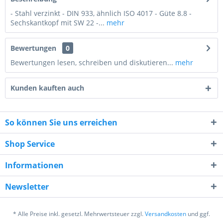
- Stahl verzinkt - DIN 933, ähnlich ISO 4017 - Güte 8.8 -
Sechskantkopf mit SW 22 -...
mehr
Bewertungen
0
Bewertungen lesen, schreiben und diskutieren...
mehr
Kunden kauften auch
So können Sie uns erreichen
Shop Service
7 - 7 = ?
Informationen
Newsletter
* Alle Preise inkl. gesetzl. Mehrwertsteuer zzgl.
Versandkosten
und ggf.
Ich habe die
Datenschutzerklärung
gelesen,