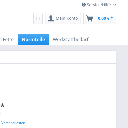
Service/Hilfe
Mein Konto
0,00 € *
d Fette
Normteile
Werkstattbedarf
 *
€
l. Versandkosten