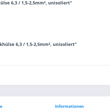
se 6,3 / 1,5-2,5mm², unisoliert"
7 + 9 = ?
hülse 6,3 / 1,5-2,5mm², unisoliert"
Ich ha
und stim
Mit * gek
Senden
ce
Informationen