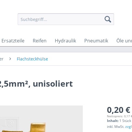
Ersatzteile
Reifen
Hydraulik
Pneumatik
Öle un
er
Flachsteckhülse
-2,5mm², unisoliert
0,20 €
Nettopreis: 0,17 
Inhalt:
1 Stück
inkl. MwSt.
zzg